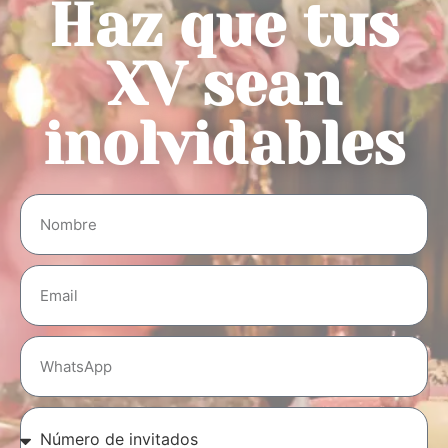
Haz que tus
XV sean
inolvidables