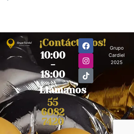
¡Contáctanos!
Grupo
10:00
Cardiel
2025
-
18:00
Llámanos
55
6082
7420