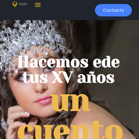
Contacto
Hacemos ede
tus XV años
un
cuento